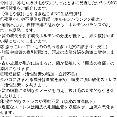
今回は、薄毛や抜け毛が気になったときに見直したい5つのNG
生活習慣をご紹介します。
【薄毛や抜け毛を引き起こすNG生活習慣5】
①夜更かしや不規則な睡眠（ホルモンバランスの乱れ)
◦睡眠不足は、自律神経の乱れから「ホルモンバランスの乱
れ」を誘発します。
◦髪の成長を促す成長ホルモンの分泌が低下し、細く抜けやす
い髪になってしまいます。
② 脂っこい・甘いものの食べ過ぎ（毛穴の詰まり・炎症）
◦脂質や糖質の過剰摂取は、頭皮の皮脂分泌を急激に増やしま
す。
◦古い皮脂が毛穴に詰まると、菌が繁殖して「頭皮の炎症」の
原因になります。
③喫煙習慣（活性酸素の増加・血行不良）
タバコに含まれる成分は血管を縮め、頭皮に強い酸化ストレス
（活性酸素）を与えます。
◦髪の細胞に深刻なダメージを与え、抜け毛の直接的な引き金
になります。
④ 慢性的なストレスや運動不足（頭皮の血流低下）
◦過度なストレスは頭皮の毛細血管を収縮させ、血流を悪化さ
せます。