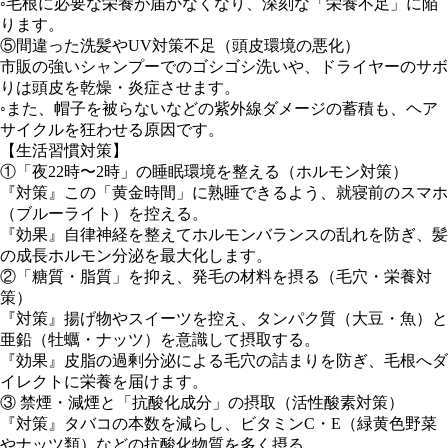
◦毛根に必要な栄養が届かなくなり、深刻な「栄養不足」に陥
ります。
⑤間違った洗髪やUV対策不足（頭皮環境の悪化）
市販の強いシャンプーでのゴシゴシ洗いや、ドライヤーのサボ
りは頭皮を乾燥・炎症させます。
◦また、帽子を被らないなどの紫外線ダメージの蓄積も、ヘア
サイクルを狂わせる原因です。
【生活習慣対策】
①「夜22時〜2時」の睡眠環境を整える（ホルモン対策）
『対策』この「黄金時間」に熟睡できるよう、就寝前のスマホ
（ブルーライト）を控える。
『効果』自律神経を整えてホルモンバランスの乱れを防ぎ、髪
の成長ホルモン分泌を最大化します。
②「糖質・脂質」を抑え、発毛の材料を摂る（毛穴・栄養対
策）
『対策』揚げ物やスイーツを控え、タンパク質（大豆・魚）と
亜鉛（牡蠣・ナッツ）を意識して摂取する。
『効果』皮脂の過剰分泌による毛穴の詰まりを防ぎ、毛根へダ
イレクトに栄養を届けます。
③ 禁煙・減煙と「抗酸化成分」の摂取（活性酸素対策）
『対策』タバコの本数を減らし、ビタミンC・E（緑黄色野菜
やナッツ類）などの抗酸化物質を多く摂る。