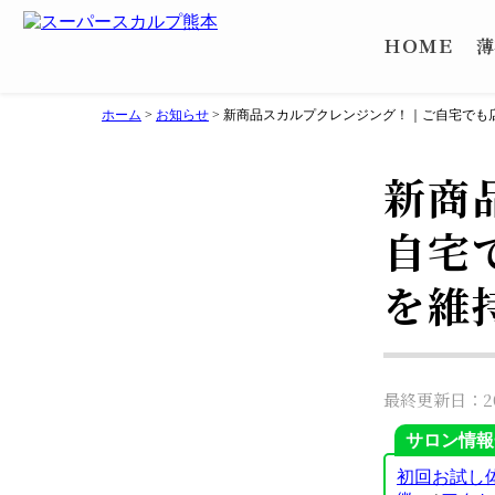
ＨＯＭＥ
薄
ホーム
>
お知らせ
>
新商品スカルプクレンジング！｜ご自宅でも
新商
自宅
を維
最終更新日：202
サロン情報
初回お試し