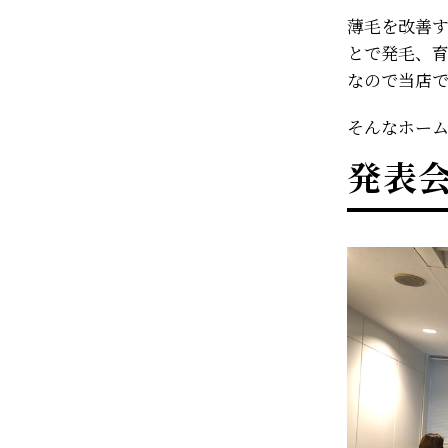
薄毛を改善
とで発毛、
なので当店
そんなホー
発表