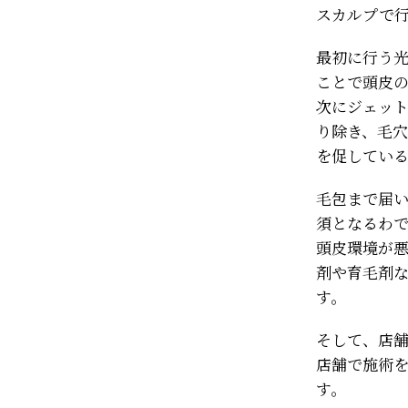
スカルプで
最初に行う
ことで頭皮
次にジェッ
り除き、毛穴
を促してい
毛包まで届
須となるわ
頭皮環境が
剤や育毛剤
す。
そして、店
店舗で施術
す。