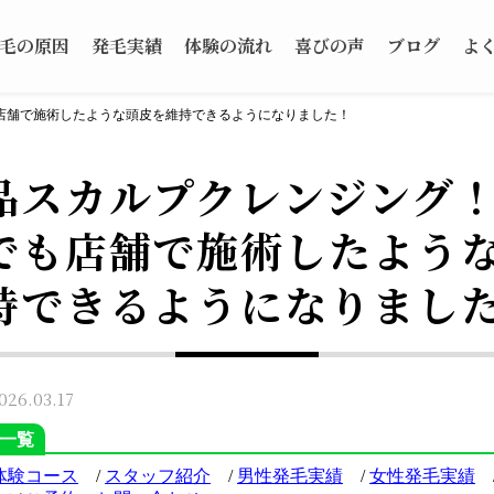
毛の原因
発毛実績
体験の流れ
喜びの声
ブログ
よ
店舗で施術したような頭皮を維持できるようになりました！
品スカルプクレンジング
でも店舗で施術したよう
持できるようになりまし
6.03.17
一覧
体験コース
/
スタッフ紹介
/
男性発毛実績
/
女性発毛実績