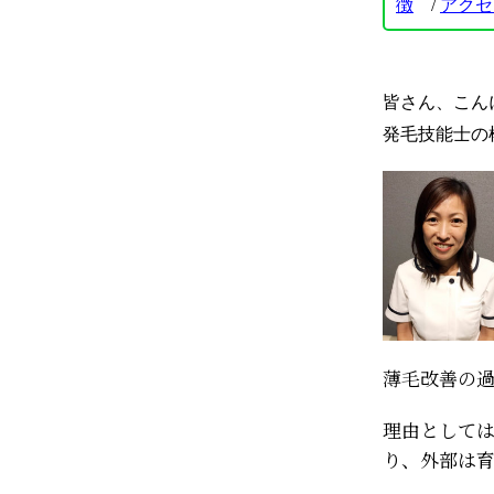
徴
/
アクセ
皆さん、こん
発毛技能士の
薄毛改善の
理由として
り、外部は