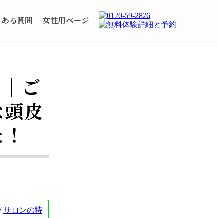
くある質問
女性用ページ
！｜ご
な頭皮
た！
/
サロンの特