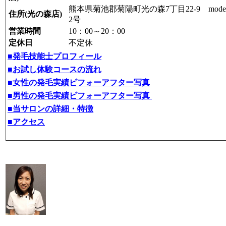
熊本県菊池郡菊陽町光の森7丁目22-9 modern 
住所(光の森店)
2号
営業時間
10：00～20：00
定休日
不定休
■発毛技能士プロフィール
■お試し体験コースの流れ
■女性の発毛実績ビフォーアフター写真
■男性の発毛実績ビフォーアフター写真
■当サロンの詳細・特徴
■アクセス