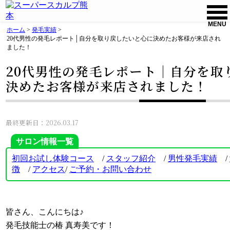
MENU
ホーム
>
発毛実績
>
20代男性の発毛レポート│自分を取り戻したいと心に決めたお客様が来店され
ました！
20代男性の発毛レポート│自分を取
決めたお客様が来店されました！
最終更新日：2026.03.17
サロン情報一覧
初回お試し体験コース
/
スタッフ紹介
/
男性発毛実績
/
徴
/
アクセス
/
ご
予約・お問い合わせ
皆さん、こんにちは♪
発毛技能士の椿 真寿美です！