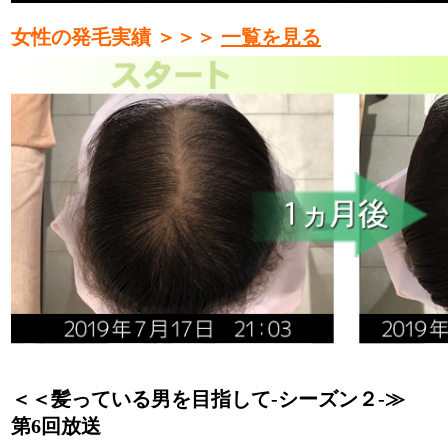
女性の発毛実績 ＞＞＞
一覧を見る
＜＜髪っている男を目指して‐シーズン２‐≫
第6回放送