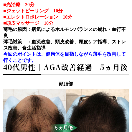
■光治療 20分
■ジェットピーリング 10分
■エレクトロポレーション 10分
■頭皮マッサージ 10分
薄毛の原因：病気によるホルモンバランスの崩れ
・血行不
良
薄毛対策 ：血流改善、頭皮改善、頭皮ケア指導、ストレ
ス改善、食生活指導
今回のポイントは、健康体を目指しながら薄毛を改善して
行くことです。
40代男性│AGA改善経過 5ヵ月後
頭頂部