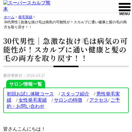
MENU
ホーム
>
発毛実績
>
30代男性│急激な抜け毛は病気の可能性が！スカルプに通い健康と髪の毛の両
方を取り戻す！！
30代男性│急激な抜け毛は病気の可
能性が！スカルプに通い健康と髪の
毛の両方を取り戻す！！
最終更新日：2026.03.17
サロン情報一覧
初回お試し体験コース
/
スタッフ紹介
/
男性発毛実
績
/
女性発毛実績
/
サロンの特徴
/
アクセス
/
ご
予
約・お問い合わせ
皆さんこんにちは！