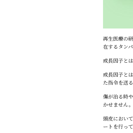
再生医療の
在するタン
成長因子と
成長因子と
た指令を送
傷が治る時
かせません
頭皮におい
ートを行っ