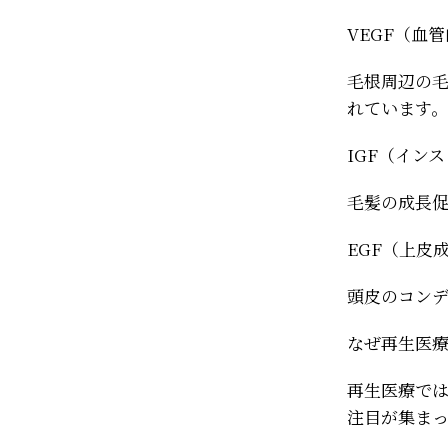
VEGF（血
毛根周辺の
れています。
IGF（イン
毛髪の成長
EGF（上皮
頭皮のコン
なぜ再生医
再生医療で
注目が集ま