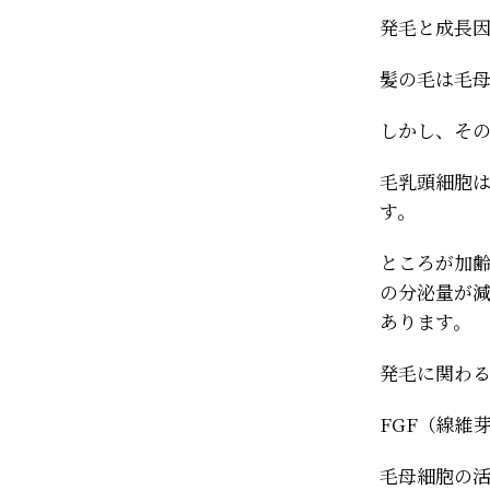
発毛と成長
髪の毛は毛
しかし、そ
毛乳頭細胞
す。
ところが加
の分泌量が
あります。
発毛に関わ
FGF（線維
毛母細胞の