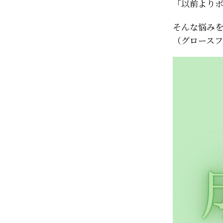
「以前より
そんな悩み
（グロース