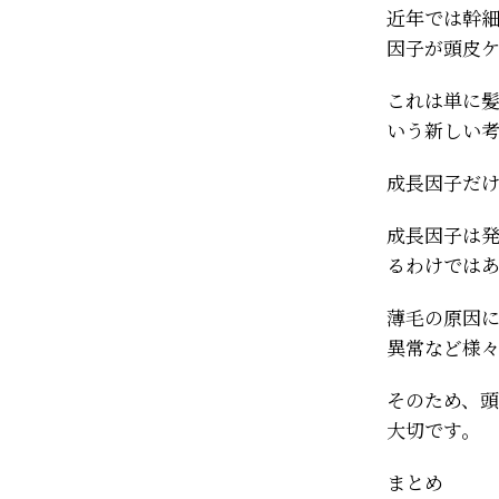
近年では幹
因子が頭皮
これは単に
いう新しい
成長因子だ
成長因子は
るわけでは
薄毛の原因
異常など様
そのため、
大切です。
まとめ