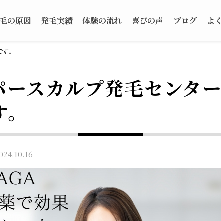
毛の原因
発毛実績
体験の流れ
喜びの声
ブログ
よ
です。
パースカルプ発毛センタ
す。
4.10.16