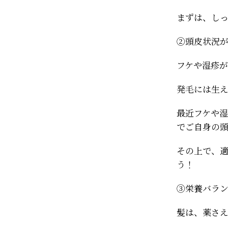
まずは、し
②頭皮状況
フケや湿疹
発毛には生
最近フケや
でご自身の
その上で、
う！
③栄養バラ
髪は、薬さ