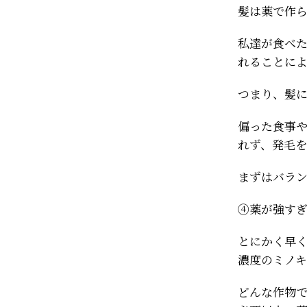
髪は薬で作
私達が食べ
れることに
つまり、髪
偏った食事
れず、発毛
まずはバラ
④薬が強す
とにかく早
濃度のミノ
どんな作物