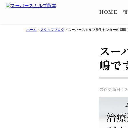
ＨＯＭＥ
薄
ホーム
>
スタッフブログ
>
スーパースカルプ発毛センターの岡嶋
スー
嶋で
最終更新日：202