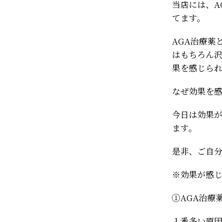
当店には、A
てます。
AGA治療薬
はもちろん
果を感じら
なぜ効果を
今日は効果
ます。
是非、ご自
※効果が感
①AGA治療
１番多い原