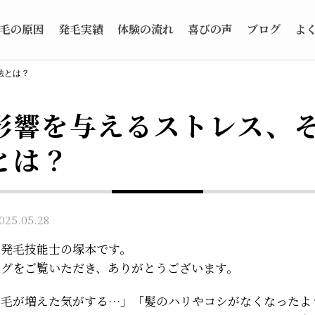
毛の原因
発毛実績
体験の流れ
喜びの声
ブログ
よ
法とは？
影響を与えるストレス、
とは？
5.05.28
、発毛技能士の塚本です。
ログをご覧いただき、ありがとうございます。
け毛が増えた気がする…」「髪のハリやコシがなくなったよ