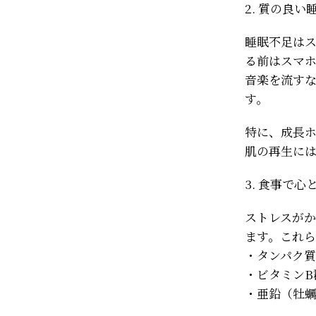
2. 質の良い
睡眠不足は
る前はスマ
音楽を流すな
す。
特に、成長ホ
肌の再生に
3. 食事で
ストレスがか
ます。これ
・タンパク
・ビタミンB
・亜鉛（牡