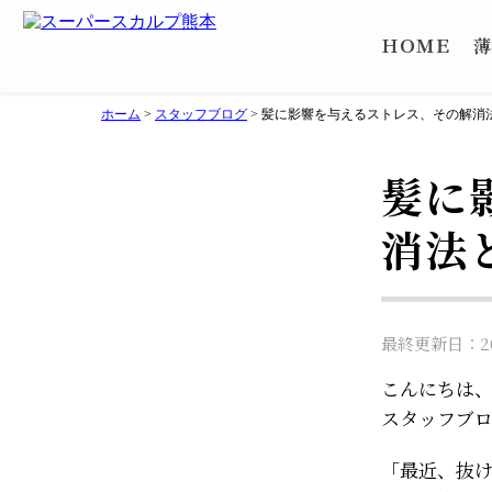
ＨＯＭＥ
薄
ホーム
>
スタッフブログ
>
髪に影響を与えるストレス、その解消
髪に
消法
最終更新日：202
こんにちは
スタッフブ
「最近、抜