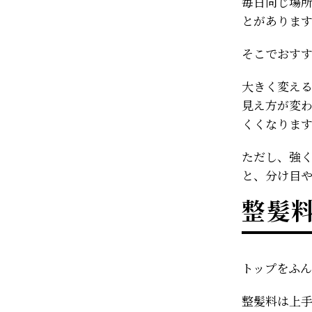
毎日同じ場
とがありま
そこでおす
大きく変え
見え方が変
くくなりま
ただし、強
と、分け目
整髪
トップをふ
整髪料は上