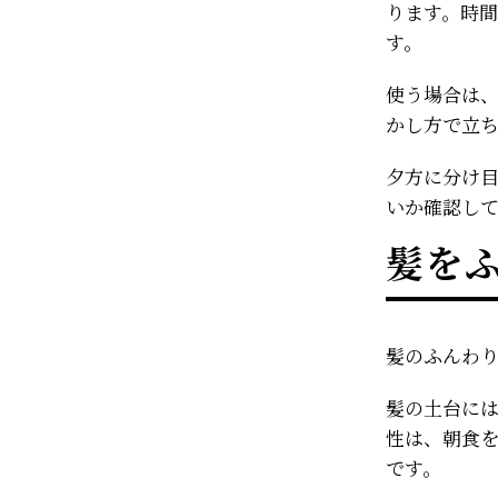
ります。時
す。
使う場合は
かし方で立
夕方に分け
いか確認し
髪を
髪のふんわ
髪の土台に
性は、朝食
です。