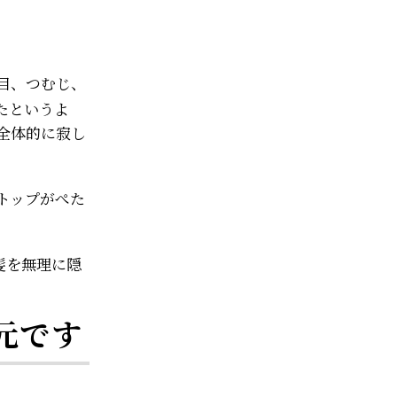
目、つむじ、
たというよ
全体的に寂し
トップがぺた
髪を無理に隠
。
元です