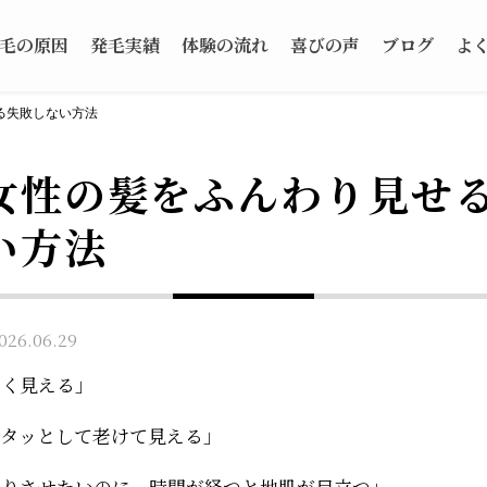
毛の原因
発毛実績
体験の流れ
喜びの声
ブログ
よ
る失敗しない方法
女性の髪をふんわり見せ
い方法
6.06.29
広く見える」
ペタッとして老けて見える」
わりさせたいのに、時間が経つと地肌が目立つ」