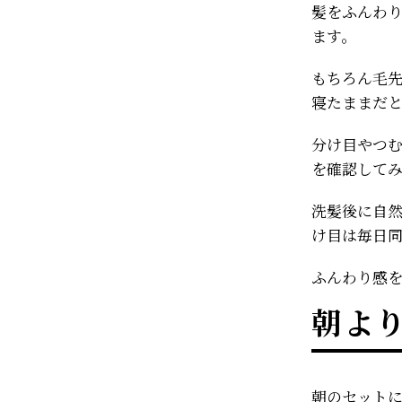
髪をふんわ
ます。
もちろん毛
寝たままだ
分け目やつ
を確認して
洗髪後に自
け目は毎日
ふんわり感
朝よ
朝のセット