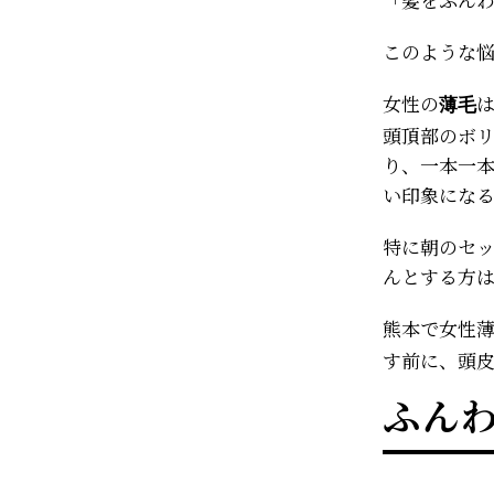
このような
女性の
薄毛
頭頂部のボ
り、一本一
い印象にな
特に朝のセ
んとする方
熊本で女性
す前に、頭
ふん