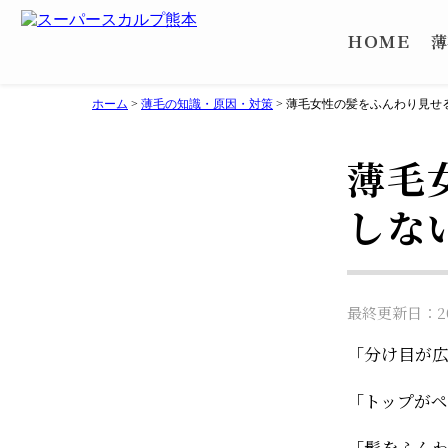
ＨＯＭＥ
薄
ホーム
>
薄毛の知識・原因・対策
>
薄毛女性の髪をふんわり見せ
薄毛
しな
最終更新日：202
「分け目が
「トップが
「髪をふん