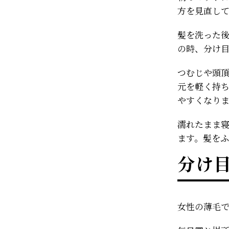
方を見直し
髪を洗った
の時、分け
つむじや頭
元を軽く持
やすくなり
濡れたまま
ます。髪を
分け
女性の薄毛