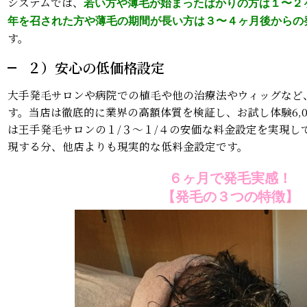
システムでは、
若い方や薄毛が始まったばかりの方は１〜２
年を召された方や薄毛の期間が長い方は３〜４ヶ月後からの
す。
２）安心の低価格設定
大手発毛サロンや病院での植毛や他の治療法やウィッグなど
す。当店は徹底的に業界の高額体質を検証し、お試し体験6,0
は王手発毛サロンの１/３〜１/４の安価な料金設定を実現し
現する分、他店よりも現実的な低料金設定です。
６ヶ月で発毛実感！
【発毛の３つの特徴】