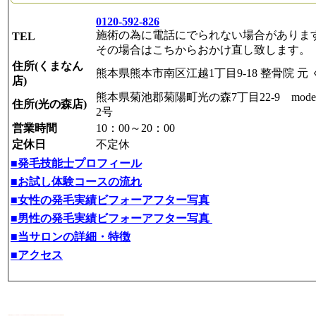
0120-592-826
施術の為に電話にでられない場合がありま
TEL
その場合はこちからおかけ直し致します。
住所(くまなん
熊本県熊本市南区江越1丁目9-18 整骨院 元 
店)
熊本県菊池郡菊陽町光の森7丁目22-9 modern 
住所(光の森店)
2号
営業時間
10：00～20：00
定休日
不定休
■発毛技能士プロフィール
■お試し体験コースの流れ
■女性の発毛実績ビフォーアフター写真
■男性の発毛実績ビフォーアフター写真
■当サロンの詳細・特徴
■アクセス