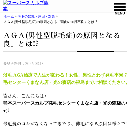
MENU
ホーム
>
薄毛の知識・原因・対策
>
ＡＧＡ(男性型脱毛症)の原因となる「頭皮の血行不良」とは!?
ＡＧＡ(男性型脱毛症)の原因となる
良」とは!?
最終更新日：2026.03.18
薄毛,AGA治療で人生が変わる！女性、男性とわず発毛率98
毛センターくまなん店・光の森店の福島までご相談ください
皆さん、こんにちは♪
熊本スーパースカルプ発毛センターくまなん店・光の森店
の
●)丿
最近髪のコシがなくなってきたり、薄毛になる原因は様々で