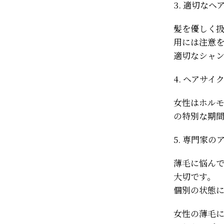
3. 適切なヘ
髪を優しく
用には注意
適切なシャ
4. ヘアサイ
女性はホル
の特別な期
5. 専門家
薄毛に悩ん
大切です。
個別の状態
女性の薄毛