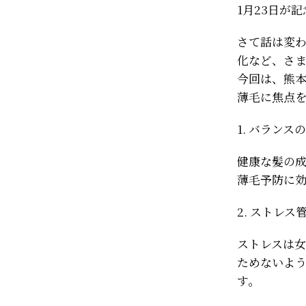
1月23日が
さて話は変
化など、さ
今回は、熊
薄毛に焦点
1. バランス
健康な髪の成
薄毛予防に
2. ストレス
ストレスは
ためないよ
す。