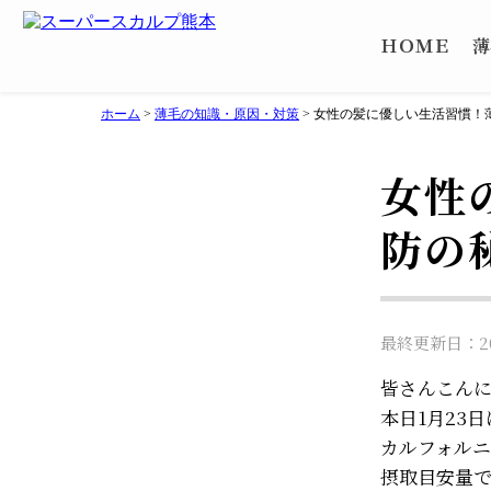
ＨＯＭＥ
薄
ホーム
>
薄毛の知識・原因・対策
>
女性の髪に優しい生活習慣！
女性
防の
最終更新日：202
皆さんこん
本日1月23
カルフォルニ
摂取目安量