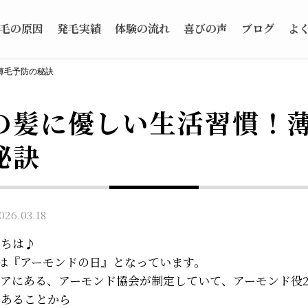
毛の原因
発毛実績
体験の流れ
喜びの声
ブログ
よ
薄毛予防の秘訣
の髪に優しい生活習慣！
秘訣
6.03.18
にちは♪
日は『アーモンドの日』となっています。
アにある、アーモンド協会が制定していて、アーモンド役2
であることから