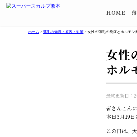
ＨＯＭＥ
薄
ホーム
>
薄毛の知識・原因・対策
>
女性の薄毛の発症とホルモン
女性
ホル
最終更新日：202
皆さんこん
本日3月19
この日は、