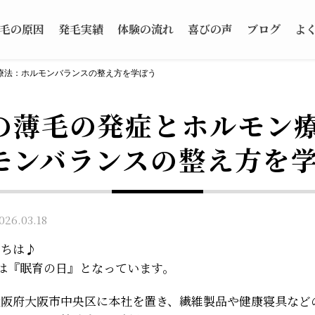
毛の原因
発毛実績
体験の流れ
喜びの声
ブログ
よ
療法：ホルモンバランスの整え方を学ぼう
の薄毛の発症とホルモン
モンバランスの整え方を
6.03.18
にちは♪
日は『眠育の日』となっています。
大阪府大阪市中央区に本社を置き、繊維製品や健康寝具など