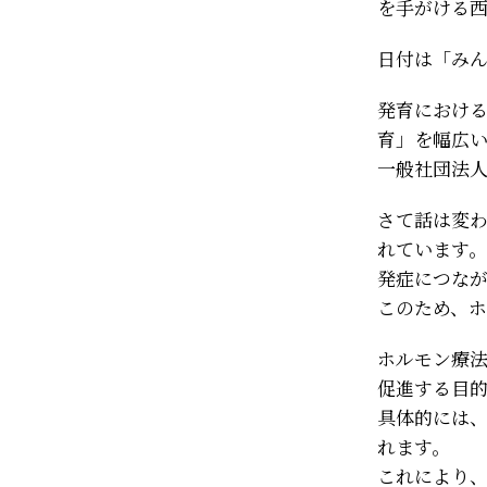
を手がける
日付は「みん
発育におけ
育」を幅広い
一般社団法
さて話は変
れています
発症につな
このため、
ホルモン療
促進する目
具体的には
れます。
これにより