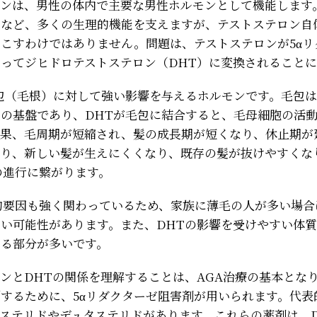
ロンは、男性の体内で主要な男性ホルモンとして機能します
持など、多くの生理的機能を支えますが、テストステロン自
こすわけではありません。問題は、テストステロンが5αリ
ってジヒドロテストステロン（DHT）に変換されること
包（毛根）に対して強い影響を与えるホルモンです。毛包
の基盤であり、DHTが毛包に結合すると、毛母細胞の活
結果、毛周期が短縮され、髪の成長期が短くなり、休止期が
より、新しい髪が生えにくくなり、既存の髪が抜けやすくな
の進行に繋がります。
的要因も強く関わっているため、家族に薄毛の人が多い場合
い可能性があります。また、DHTの影響を受けやすい体
まる部分が多いです。
ンとDHTの関係を理解することは、AGA治療の基本となり
するために、5αリダクターゼ阻害剤が用いられます。代表
ステリドやデュタステリドがあります。これらの薬剤は、D