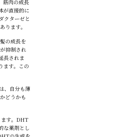
。筋肉の成長
体が直接的に
ダクターゼと
にあります。
は髪の成長を
動が抑制され
延長されま
ります。この
は、自分も薄
質かどうかも
ます。DHT
的な薬剤とし
HTの生成を