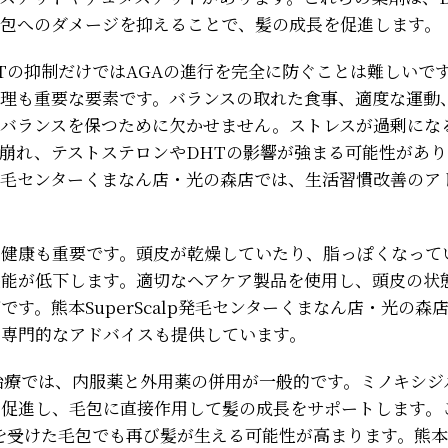
毛包へのダメージを抑えることで、髪の成長を促進します。
Tの抑制だけではAGAの進行を完全に防ぐことは難しいで
管理も重要な要素です。バランスの取れた食事、適度な運動
ンバランスを保つために欠かせません。ストレスが過剰にな
崩れ、テストステロンやDHTの影響が強まる可能性があり
alp発毛センターくまなん店・光の森店では、生活習慣改善の
の健康も重要です。頭皮が乾燥していたり、脂っぽくなって
機能が低下します。適切なヘアケア製品を使用し、頭皮の状
です。熊本SuperScalp発毛センターくまなん店・光の森
る専門的なアドバイスも提供しています。
治療では、内服薬と外用薬の併用が一般的です。ミノキシジ
を促進し、毛包に直接作用して髪の成長をサポートします。
を受けた毛包でも再び髪が生える可能性が高まります。熊本Sup