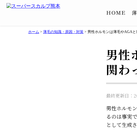
ＨＯＭＥ
薄
ホーム
>
薄毛の知識・原因・対策
>
男性ホルモンは薄毛やAGA
男性
関わ
最終更新日：202
男性ホルモン
るのは事実
として生成