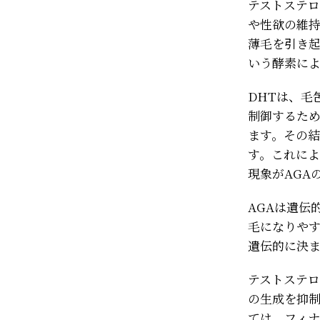
テストステ
や性欲の維
薄毛を引き起
いう酵素によ
DHTは、毛
制御するため
ます。その
す。これに
現象がAGA
AGAは遺伝
毛になりやす
遺伝的に決
テストステロ
の生成を抑制
ては、フィナ