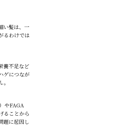
細い髪は、一
がるわけでは
栄養不足など
ハゲにつなが
ん。
やFAGA
げることから
問題に起因し