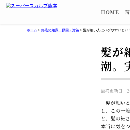
ＨＯＭＥ
薄
ホーム
>
薄毛の知識・原因・対策
>
髪が細い人はハゲやすいとい
髪が
潮。
最終更新日：202
「髪が細い
し、この一
と、髪の細
本当に気を