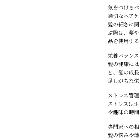
気をつける
適切なヘアケ
髪の細さに
ぶ際は、髪
品を使用す
栄養バランス
髪の健康に
ど、髪の成
足しがちな
ストレス管理
ストレスは
や趣味の時
専門家への
髪の悩みや