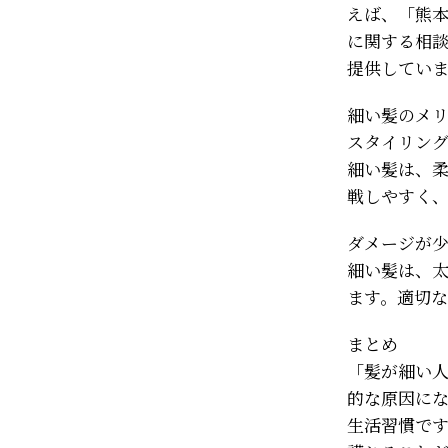
えば、「熊
に関する相
提供してい
細い髪のメ
スタイリン
細い髪は、
戦しやすく
ダメージが
細い髪は、
ます。適切
まとめ
「髪が細い
的な原因に
生活習慣で