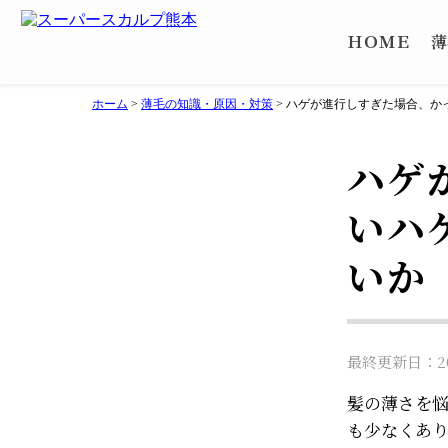
ＨＯＭＥ
薄
ホーム
>
薄毛の知識・原因・対策
>
ハゲが進行しすぎた場合、か
ハゲ
いハ
いか
最終更新日：202
髪の薄さを
も少なくあ