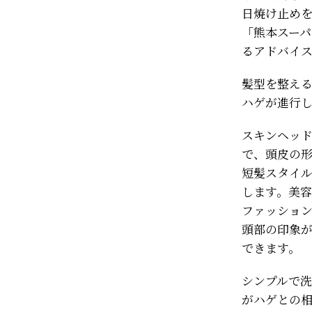
日焼け止め
「熊本スー
るアドバイ
髪型を整え
ハゲが進行
スキンヘッ
で、頭皮の
短髪スタイ
します。美
ファッショ
頭部の印象
できます。
シンプルで
がハゲとの