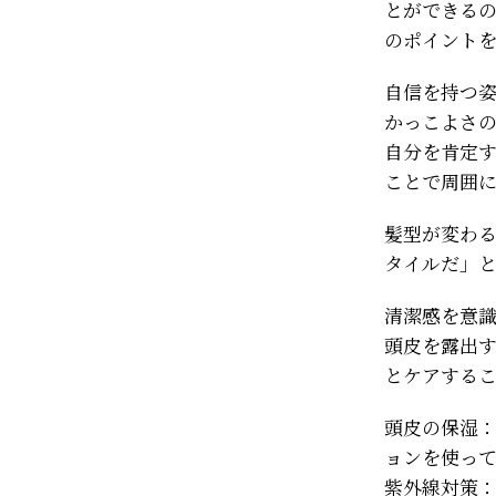
とができる
のポイント
自信を持つ
かっこよさ
自分を肯定
ことで周囲
髪型が変わ
タイルだ」
清潔感を意
頭皮を露出
とケアする
頭皮の保湿
ョンを使っ
紫外線対策