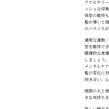
アクセサリ
ッシュな印
体型の維持
髪が薄いと
のバランス
適度な運動
型を維持で
健康的な食
しましょう
メンタルケ
髪の変化に
向き合い、
周囲の人と
きな気持ち
新しい魅力