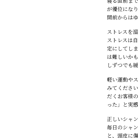
寝る直前ま
が優位になり
間前からは
ストレスを
ストレスは
定にしてし
は難しいか
しずつでも
軽い運動や
みてくださ
だくお客様
った」と実
正しいシャ
毎日のシャ
と、頭皮に