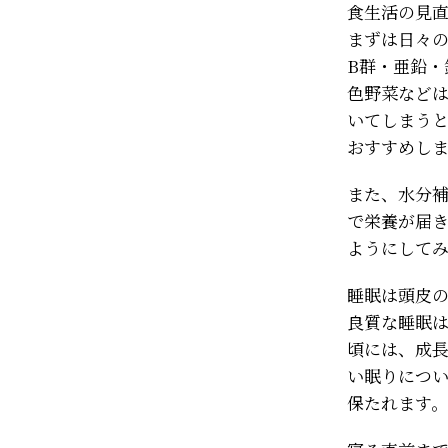
食生活の見
まずは日々
B群・亜鉛
色野菜など
いてしまう
おすすめし
また、水分
で栄養が届き
ようにして
睡眠は頭皮
良質な睡眠は
頃には、成
い眠りにつ
保たれます。