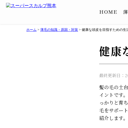
ＨＯＭＥ
薄
ホーム
>
薄毛の知識・原因・対策
>
健康な頭皮を目指すための生
健康
最終更新日：202
髪の毛の土
イントです
っかりと育ち
毛をサポー
紹介します。