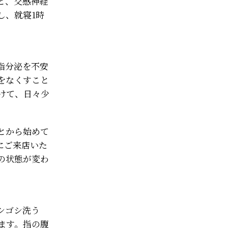
と、交感神経
し、就寝1時
脂分泌を不安
をなくすこと
けて、日々少
とから始めて
にご来店いた
の状態が変わ
シゴシ洗う
ます。指の腹