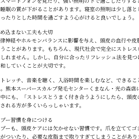
でスマートフォンを見たり、強い照明の下で過ごしたりする
睡眠の質が下がることがあります。寝室の照明は少し落と
ゆったりとした時間を過ごすよう心がけると良いでしょう。
溜め込まない工夫も大切
自律神経やホルモンバランスに影響を与え、頭皮の血行や皮
まうことがあります。もちろん、現代社会で完全にストレス
もしれません。しかし、自分に合ったリフレッシュ法を見つ
緩和していくことが大切です。
ストレッチ、音楽を聴く、入浴時間を楽しむなど、できるこ
い。熊本スーパースカルプ発毛センターくまなん・光の森店
の中にも、「ストレスとうまく付き合うようにしたら、頭皮
感される方が多くいらっしゃいます。
ンプー習慣を身につける
ンプーも、頭皮ケアには欠かせない習慣です。爪を立ててゴ
傷がついたり、必要な皮脂まで取りすぎてしまうことがあり