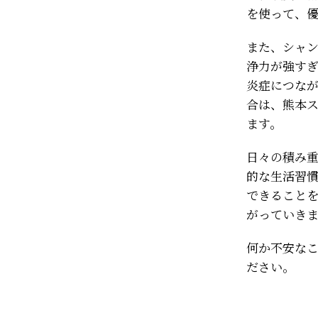
を使って、
また、シャ
浄力が強す
炎症につな
合は、熊本
ます。
日々の積み
的な生活習
できること
がっていき
何か不安な
ださい。