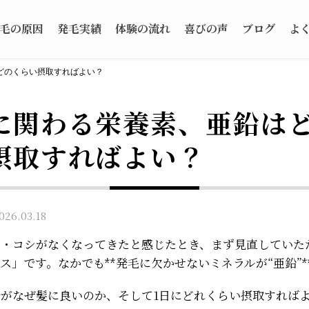
毛の原因
発毛実績
体験の流れ
喜びの声
ブログ
よ
どのくらい摂取すればよい？
に関わる栄養素、亜鉛は
摂取すればよい？
6.03.18
リ・コシがなくなってきたと感じたとき、まず見直していた
ス」です。なかでも**発毛に欠かせないミネラルが“亜鉛”*
がなぜ髪に良いのか、そして1日にどれくらい摂取すれば