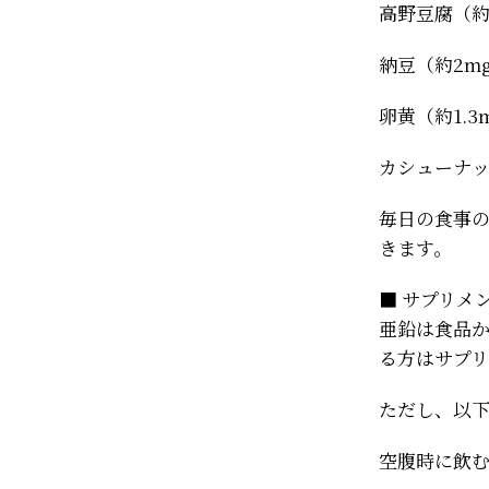
高野豆腐（約
納豆（約2m
卵黄（約1.3
カシューナッ
毎日の食事
きます。
■ サプリメ
亜鉛は食品
る方はサプ
ただし、以
空腹時に飲