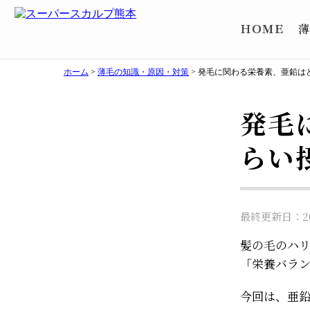
ＨＯＭＥ
薄
ホーム
>
薄毛の知識・原因・対策
>
発毛に関わる栄養素、亜鉛は
発毛
らい
最終更新日：202
髪の毛のハ
「栄養バラン
今回は、亜鉛