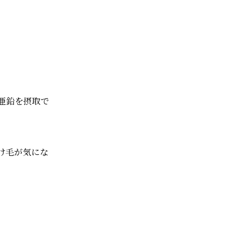
亜鉛を摂取で
け毛が気にな