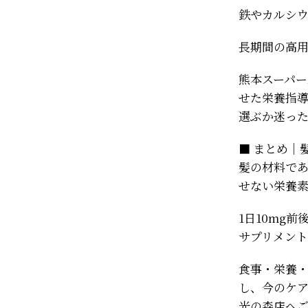
鉄やカルシ
長期間の高
熊本スーパ
せた栄養指
選ぶか迷っ
■ まとめ｜
髪の材料で
せない栄養
1日10mg
サプリメン
食事・栄養
し、今のケ
光の森店へ