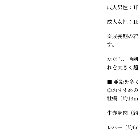
成人男性：1日
成人女性：1
※成長期の
す。
ただし、過剰
れを大きく
■ 亜鉛を多
◎おすすめの
牡蠣（約13m
牛赤身肉（約
レバー（約6