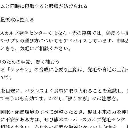
ウムと同時に摂取すると吸収が妨げられる
用量摂取は控える
ースカルプ発毛センターくまなん・光の森店では、頭皮や生
導やサプリの選び方についてもアドバイスしています。市販
たときも、気軽にご相談ください。
髪のための亜鉛、賢く補おう
ある「ケラチン」の合成に必要な亜鉛は、発毛や育毛の土台
素です。
前後を目安に、バランスよく食事に取り入れることを意識し
トで補うのも有効です。ただし「摂りすぎ」には注意を。
・睡眠・頭皮環境のすべてが整ったとき、髪は本来の力を発
アに不安がある方は、ぜひ熊本スーパースカルプ発毛センタ
ご相談ください。あなたに必要な栄養とケアの方向性を、一