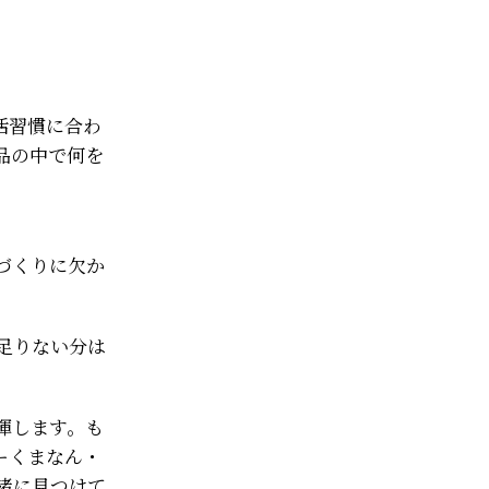
活習慣に合わ
品の中で何を
づくりに欠か
、足りない分は
揮します。も
ーくまなん・
緒に見つけて