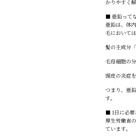
かりやすく
■ 亜鉛って
亜鉛は、体
毛において
髪の主成分
毛母細胞の
頭皮の炎症
つまり、亜
す。
■ 1日に必
厚生労働省の
ています。