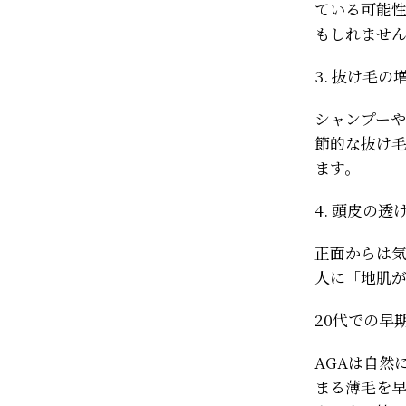
ている可能性
もしれませ
3. 抜け毛の
シャンプー
節的な抜け毛
ます。
4. 頭皮の透
正面からは
人に「地肌
20代での早
AGAは自然
まる薄毛を