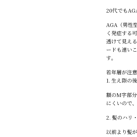
20代でもA
AGA（男性
く発症する可
透けて見え
ードも速い
す。
若年層が注
1. 生え際の
額のM字部
にくいので
2. 髪のハ
以前より髪