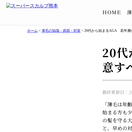
ＨＯＭＥ
薄
ホーム
>
薄毛の知識・原因・対策
>
20代から始まるAGA 若年
20
意す
最終更新日：202
「薄毛は年齢
始まる方も
の髪を守る
と、早めの