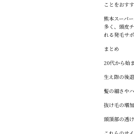
ことをおす
熊本スーパー
多く、頭皮
れる発毛サ
まとめ
20代から始
生え際の後
髪の細さや
抜け毛の増
頭頂部の透
これらのサ